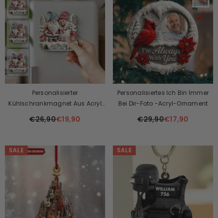
Personalisierter
Personalisiertes Ich Bin Immer
Kühlschrankmagnet Aus Acryl
Bei Dir-Foto -Acryl-Ornament
Mit 3D-Effekt Für Paare, Ein
€26,90
€19,90
€29,90
€17,90
Aufrichtiges Geschenk Im Jahr
2025
SALE
SALE