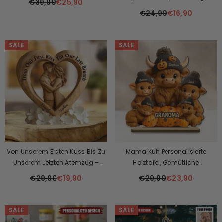
€39,90
€25,90
Andenken
€24,90
€16,90
SALE
SALE
Von Unserem Ersten Kuss Bis Zu
Mama Kuh Personalisierte
Unserem Letzten Atemzug –
Holztafel, Gemütliche
Personalisiertes Paar-
Herbststimmung Halloween
€29,90
€19,90
€29,90
€23,90
Acrylschild In Individueller Form
Dekor Für Mama, Oma
SALE
SALE