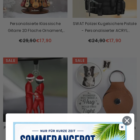
Personalisierte Klassische
SWAT Polizei Kugelsichere Pistole
Gitarre 2D Flache Ornament,
- Personalisierter ACRYL
Gitarre Weihnachtsschmuck
SCHLÜSSELANHÄNGER Geschenk
€29,90
€17,90
€24,90
€17,90
Für Die SWAT Polizei
SALE
SALE
Personalisiertes Paar-Ornament
Personalisiertes Foto Bis Wir Uns
- Personalisiertes Acryl-
Wiedersehen, Mein Freund –