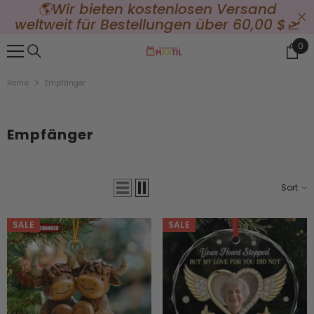
🌎Wir bieten kostenlosen Versand
{{ "ACCESSIBILITY.SKIP_TO_TEXT" | T }}
e
weltweit für Bestellungen über 60,00 $🛫
0
0
Ite
Home
Empfänger
Empfänger
Sort
SALE
SALE