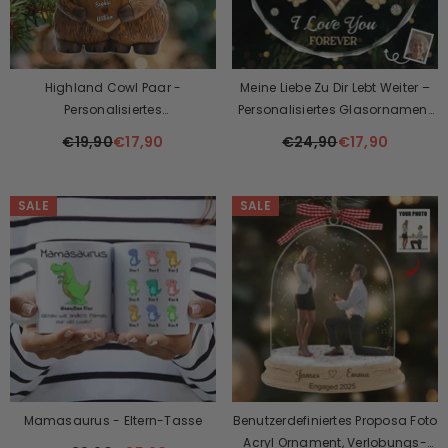
Highland Cowl Paar -
Meine Liebe Zu Dir Lebt Weiter –
Personalisiertes
Personalisiertes Glasornament
Weihnachtsornament Aus Acryl
Mit Foto, Trauergeschenke Für
€19,90
€17,90
€24,90
€17,90
Den Verlust
SALE
SALE
Mamasaurus - Eltern-Tasse
Benutzerdefiniertes Proposa Foto
Acryl Ornament, Verlobungs-