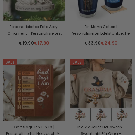
Personalisiertes Foto Acryl
Ein Mann Gottes |
Ornament - Personalisiertes
Personalisierter Edelstahlbecher
Trauergeschenk
€19,90
€17,90
€33,90
€24,90
SALE
SALE
Gott Sagt: Ich Bin Es |
Individuelles Halloween-
Personalisiertes Notizbuch Mit
Sweatshirt Für Oma –