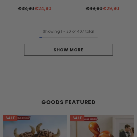
Ledereinband
Bezaubernder Spaß Mit Hexe
€33,90
€24,90
€49,90
€29,90
Nana
Showing
1
-
20
of 407 total
SHOW MORE
GOODS FEATURED
SALE
SALE