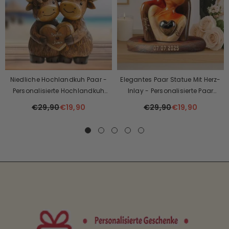
Shoppaas
Shoppaas
❤️ Bewahren Sie Ihre Wertvollsten
Personalisierte Foto-Kristallkugel
Erinnerungen Mit Personalisierten
Mit LED-Nachtlicht
Familienfotoplaketten! 👨‍👩‍👧‍👦
€29,90
€25,90
€39,90
€34,90