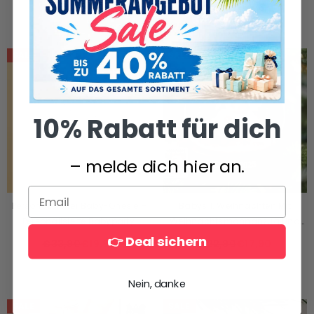
Weihnachtsornament Für
Personalisiertes
€19,90
€17,90
€29,90
€17,90
Werdende Eltern, Baby-
Erinnerungsgeschenk Für
Ankündigung
Tierbesitzer Und Tierliebhaber
SALE
SALE
10% Rabatt für dich
– melde dich hier an.
Personalisierter Baby-Onesie –
Babys 1. Weihnachten Mit
Personalisierte Babyparty,
Weihnachtsmannanzug Und
Geschenke Zur
Rentier, Individuelles
👉 Deal sichern
€33,90
€19,90
€22,90
€17,90
Geschlechtsenthüllung Für Neue
Acrylornament
Mütter, Neue Väter, Neue Eltern,
Nein, danke
Hundepapa Und -mama –
Neuling Im Hundetrupp
SALE
SALE