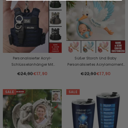
Personalisierter Acryl-
Süßer Storch Und Baby
Schlüsselanhänger Mit
Personalisiertes Acrylornament,
Kugelsicherer Polizeiweste
Herzliches Erstes Geschenk Für
€24,90
€17,90
€22,90
€17,90
Schwangere Mama
SALE
SALE