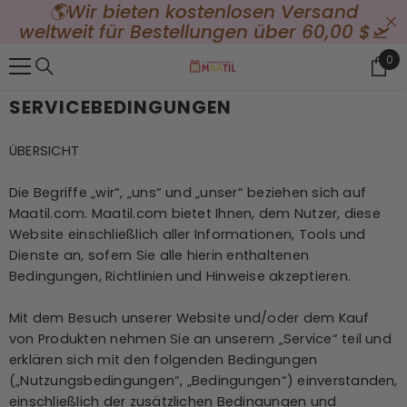
rsand
Streng nach Bestellangaben gefer
{{ "ACCESSIBILITY.SKIP_TO_TEXT" | T }}
60,00 $🛫
100% Zufriedenheitsgarantie - Rab
verwenden: CM05
0
0
Ite
SERVICEBEDINGUNGEN
ÜBERSICHT
Die Begriffe „wir“, „uns“ und „unser“ beziehen sich auf
Maatil.com. Maatil.com bietet Ihnen, dem Nutzer, diese
Website einschließlich aller Informationen, Tools und
Dienste an, sofern Sie alle hierin enthaltenen
Bedingungen, Richtlinien und Hinweise akzeptieren.
Mit dem Besuch unserer Website und/oder dem Kauf
von Produkten nehmen Sie an unserem „Service“ teil und
erklären sich mit den folgenden Bedingungen
(„Nutzungsbedingungen“, „Bedingungen“) einverstanden,