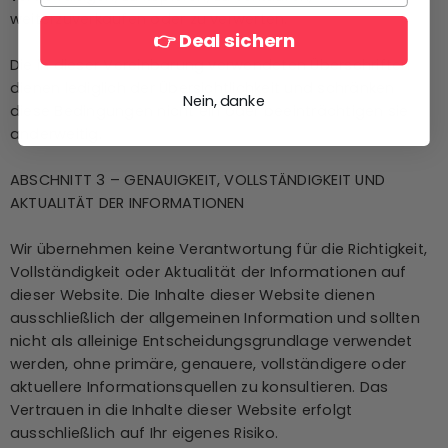
vervielfältigen, zu kopieren, zu verkaufen,
weiterzuverkaufen oder zu verwerten.
👉 Deal sichern
Die in dieser Vereinbarung verwendeten Überschriften
dienen lediglich der Übersichtlichkeit und schränken
Nein, danke
diese Bedingungen nicht ein oder beeinträchtigen sie
anderweitig.
ABSCHNITT 3 – GENAUIGKEIT, VOLLSTÄNDIGKEIT UND
AKTUALITÄT DER INFORMATIONEN
Wir übernehmen keine Verantwortung für die Richtigkeit,
Vollständigkeit oder Aktualität der Informationen auf
dieser Website. Die Inhalte dieser Website dienen
ausschließlich der allgemeinen Information und sollten
nicht als alleinige Entscheidungsgrundlage verwendet
werden, ohne primäre, genauere, vollständigere oder
aktuellere Informationsquellen zu konsultieren. Das
Vertrauen in die Inhalte dieser Website erfolgt
ausschließlich auf Ihr eigenes Risiko.