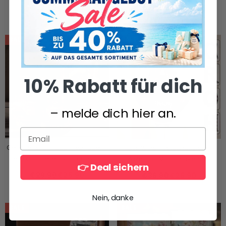
Geburtstagsgeschenke Für Die
Familienweinglas Mit Langem
€37,99
€25,90
€39,90
€25,90
Beste Freundin Für Frauen,
Stiel
Besties, Schwestern, BFF – Nur
Hexenstimmung An Diesem
SALE
SALE
Halloween
10% Rabatt für dich
– melde dich hier an.
Geschenk Für Tauchliebhaber –
Love Wine - Personalisiertes
Personalisiertes Scuba Diving
Weinglas Mit Langem Stiel
👉 Deal sichern
Whiskyglas
€29,90
€25,90
€36,90
€25,90
Nein, danke
SALE
SALE