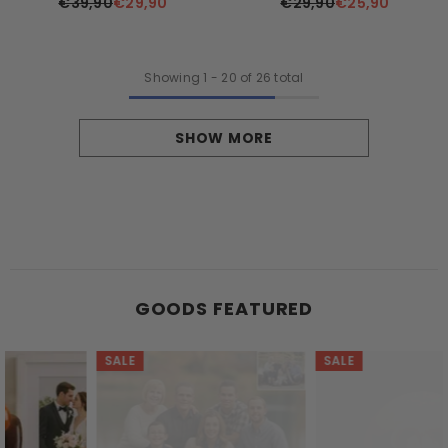
Whiskyglas – Entfessle Den
Elchfamilie
€39,90
€29,90
€29,90
€25,90
Krieger In Dir!
Showing
1
-
20
of 26 total
SHOW MORE
GOODS FEATURED
SALE
SALE