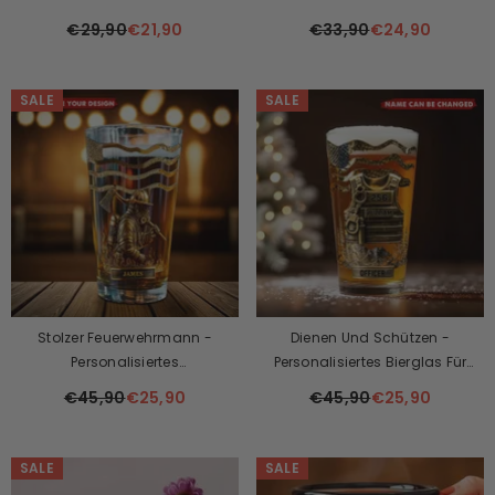
Personalisiertes Drummer-
Personalisierter Edelstahlbecher
Whiskyglas
€29,90
€21,90
€33,90
€24,90
SALE
SALE
Stolzer Feuerwehrmann -
Dienen Und Schützen -
Personalisiertes
Personalisiertes Bierglas Für
Feuerwehrmann-Bierglas
Polizisten
€45,90
€25,90
€45,90
€25,90
SALE
SALE