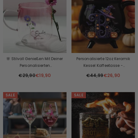
🌸 Stilvoll Genießen Mit Deiner
Personalisierte 12oz Keramik
Personalisierten
Kessel Kaffeetasse -
Geburtsblumen-Tasse! 🌷 Ein
Personalisierte Halloween
€29,90
€19,90
€44,99
€26,90
Einzigartiges Und Liebevolles
Hexengeschenke Für Besties,
Geschenk!
Schwestern, BFF, Familie, Dich
Selbst - Brew And Boo
SALE
SALE