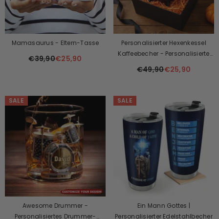
Mamasaurus - Eltern-Tasse
Personalisierter Hexenkessel
Kaffeebecher - Personalisierte
€39,90
€25,90
Halloween Hexengeschenke Für
€49,90
€25,90
Besties, Schwestern, BFF, Familie,
Dich Selbst - Witching You A
Wicked Brew
SALE
SALE
Awesome Drummer -
Ein Mann Gottes |