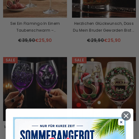
Sei Ein Flamingo In Einem
Herzlichen Glückwunsch, Dass
Taubenschwarm –
Du Mein Bruder Geworden Bist –
Personalisiertes Flamingo-
Personalisiertes Geschwister-
€39,90
€25,90
€29,90
€25,90
Weinglas Mit Langem Stiel
Whiskeyglas Und -flasche
SALE
SALE
Weinglas Mit Individuellem Stiel
Frohe Weihnachten –
– Personalisierte
Personalisiertes