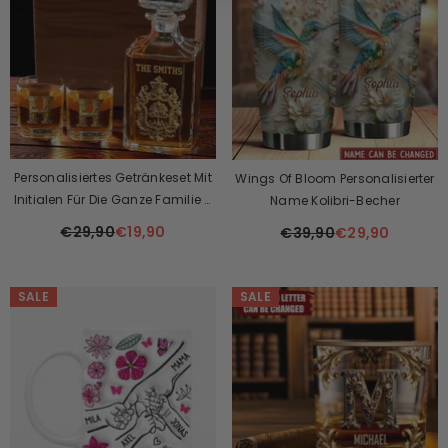
Personalisiertes Getränkeset Mit
Wings Of Bloom Personalisierter
Initialen Für Die Ganze Familie –
Name Kolibri-Becher
Personalisiertes Whisky-
€29,90
€19,90
€39,90
€29,90
Dekanter-Set Für Die Ganze
Familie
SALE
SALE