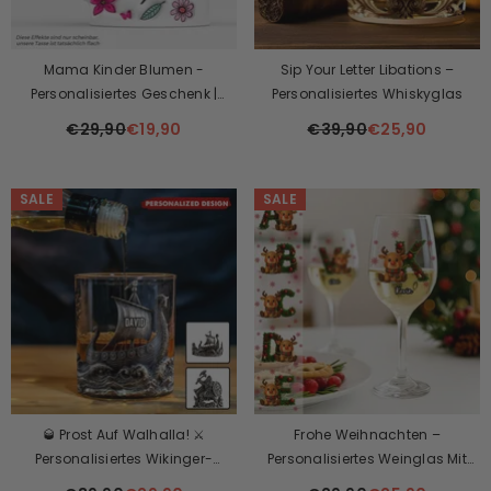
Mama Kinder Blumen -
Sip Your Letter Libations –
Personalisiertes Geschenk |
Personalisiertes Whiskyglas
Liebevolle Tasse Mit 3D Inflated
€29,90
€19,90
€39,90
€25,90
Effekt Für Mamas
SALE
SALE
🥃 Prost Auf Walhalla! ⚔️
Frohe Weihnachten –
Personalisiertes Wikinger-
Personalisiertes Weinglas Mit