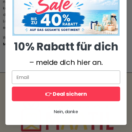
neuen Zeitalter konzentriert, seine unabhängige Innovationskraft
kontinuierlich ausgebaut und eine Reihe eigenständiger Rechte
des geistigen Eigentums in den Bereichen Lagerverwaltung,
Logistik-Tracking und Überwachung geistigen Eigentums
erworben. Dies basiert auf modernster Technologie.
Was auch immer Sie brauchen – Sie finden es hier bei
10% Rabatt für dich
Maatil.com
.
– melde dich hier an.
👉 Deal sichern
Nein, danke