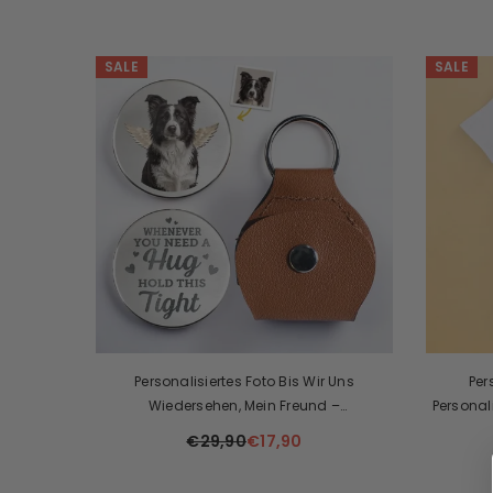
SALE
SALE
Personalisiertes Foto Bis Wir Uns
Per
Wiedersehen, Mein Freund –
Personal
Personalisiertes Erinnerungsgeschenk Für
Geschle
€29,90
€17,90
Tierbesitzer Und Tierliebhaber
Neue Vät
Mam