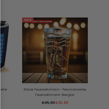
SALE
erter
Stolzer Feuerwehrmann - Personalisiertes
Feuerwehrmann-Bierglas
€45,90
€25,90