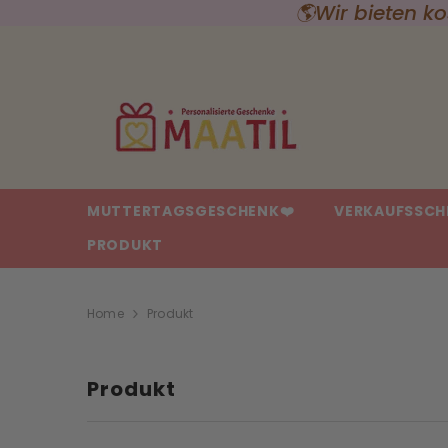
Streng nach Bestellangaben
{{ "ACCESSIBILITY.SKIP_TO_TEXT" | T }}
MUTTERTAGSGESCHENK❤️
VERKAUFSSCH
PRODUKT
Home
Produkt
Produkt