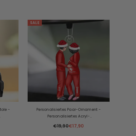
SALE
tole -
Personalisiertes Paar-Ornament -
Personalisiertes Acryl-
Für Die
Weihnachtsornament Für Werdende Eltern,
€19,90
€17,90
Baby-Ankündigung