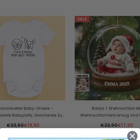
SALE
sonalisierter Baby-Onesie –
Babys 1. Weihnachten Mi
isierte Babyparty, Geschenke Zur
Weihnachtsmannanzug Und Re
chtsenthüllung Für Neue Mütter,
Individuelles Acrylornam
€33,90
€19,90
€22,90
€17,90
er, Neue Eltern, Hundepapa Und -
a – Neuling Im Hundetrupp