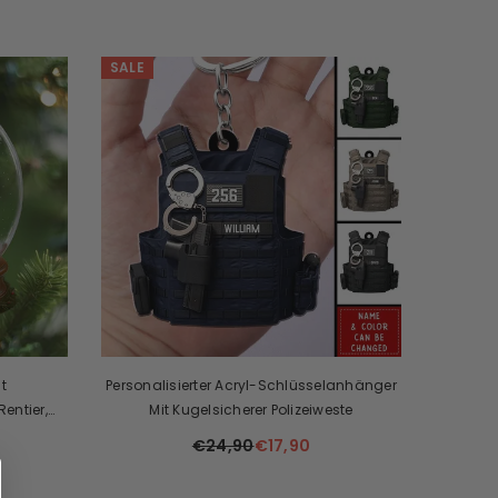
SALE
t
Personalisierter Acryl-Schlüsselanhänger
ntier,
Mit Kugelsicherer Polizeiweste
ent
€24,90
€17,90