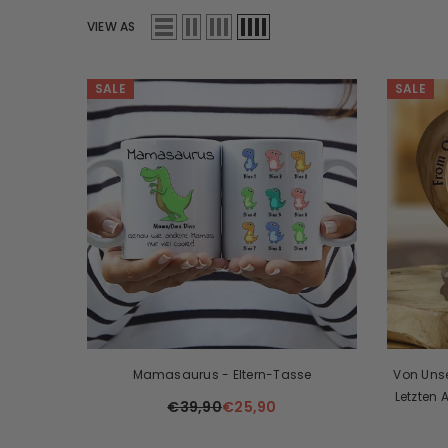
VIEW AS
SALE
SALE
Mamasaurus - Eltern-Tasse
Von Unse
Letzten 
€39,90
€25,90
Acry