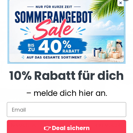
SALE
10% Rabatt für dich
– melde dich hier an.
lisiertes Foto Acryl Ornament -
Ein Mann Gottes | Personalisi
onalisiertes Trauergeschenk
Edelstahlbecher
€19,90
€17,90
€33,90
€24,90
👉 Deal sichern