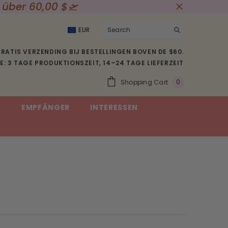
 Rabattcode verwenden: CM05
EUR
USD
RATIS VERZENDING BIJ BESTELLINGEN BOVEN DE $60.
EUR
: 3 TAGE PRODUKTIONSZEIT, 14–24 TAGE LIEFERZEIT
GBP
0
Shopping Cart
0
CHF
Item(s)
E
EMPFÄNGER
INTERESSEN
SEK