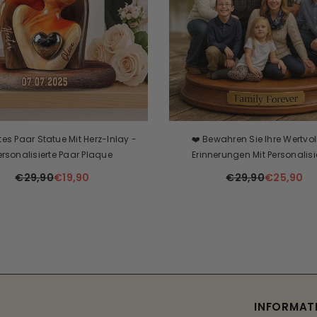
Shoppaas
Shoppaa
lisierte Geschenke Rund Um Das
Personalisierte Geschenke Zu
uerwehr – Personalisierte Acryl-
Feuerwehr – Personalisierte 
te – Flache, Hochwertige Acryl-
Schlüsselanhänger – Flache, Ho
€25,90
€15,90
€25,90
€16,90
Anhänger
Acryl-Schlüsselanhäng
INFORMAT