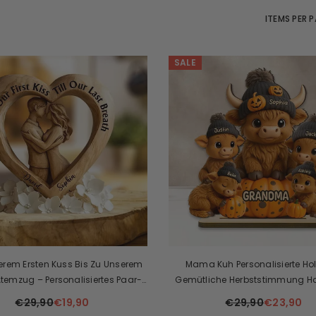
ITEMS PER 
SALE
rem Ersten Kuss Bis Zu Unserem
Mama Kuh Personalisierte Holz
Atemzug – Personalisiertes Paar-
Gemütliche Herbststimmung H
lschild In Individueller Form
Dekor Für Mama, Oma
€29,90
€19,90
€29,90
€23,90