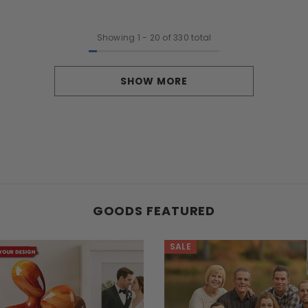
Showing
1
-
20
of 330 total
SHOW MORE
GOODS FEATURED
SALE