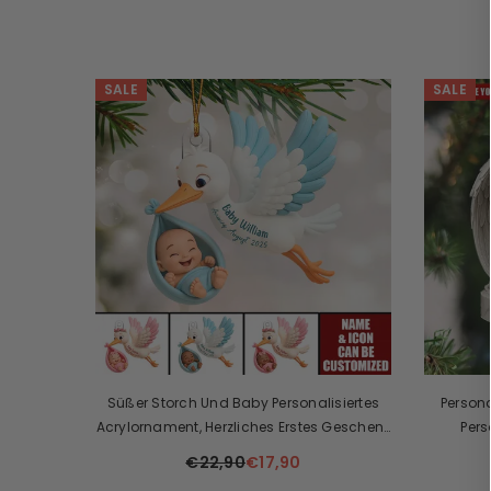
SALE
SALE
Süßer Storch Und Baby Personalisiertes
Persona
Acrylornament, Herzliches Erstes Geschenk
Pers
Für Schwangere Mama
€22,90
€17,90