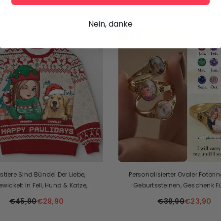
Nein, danke
SALE
tiere Sind Bündel Der Liebe,
Personalisierter Ovaler Fotorin
ewickelt In Fell, Hund & Katze,
Geburtssteinen, Geschenk Fü
siertes, Individuelles, Hässliches
€45,90
€29,90
€39,90
€23,90
hirt, Weihnachtsgeschenk Für
ierbesitzer, Haustierliebhaber