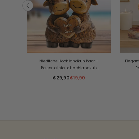
Shoppaas
 Mit LED-
Magischer Spiegel-Fotorahmen
Persona
Thema Fe
€49,90
€34,90
Ornamen