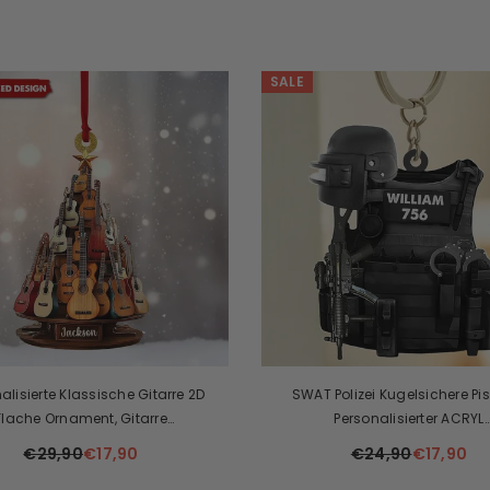
SALE
alisierte Klassische Gitarre 2D
SWAT Polizei Kugelsichere Pis
Flache Ornament, Gitarre
Personalisierter ACRYL
Weihnachtsschmuck
SCHLÜSSELANHÄNGER Geschenk 
€29,90
€17,90
€24,90
€17,90
SWAT Polizei