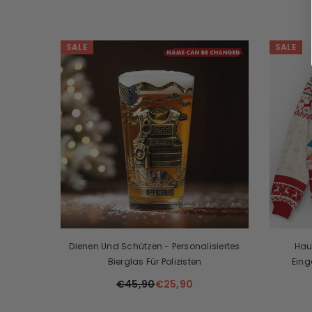
SALE
SALE
Dienen Und Schützen - Personalisiertes
Haus
Bierglas Für Polizisten
Eing
Personali
€45,90
€25,90
Sweats
Haust