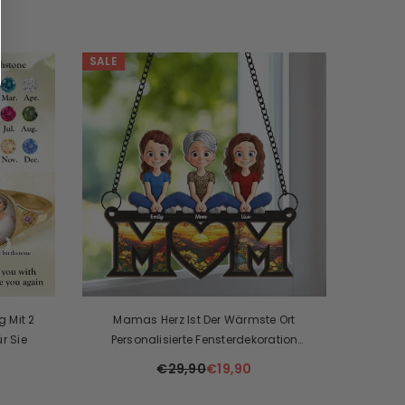
SALE
g Mit 2
Mamas Herz Ist Der Wärmste Ort
r Sie
Personalisierte Fensterdekoration
Suncatcher Für Die Familie
€29,90
€19,90
Muttertagsgeschenk Für Mama Und Oma