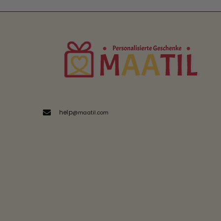
help
@maatil.com