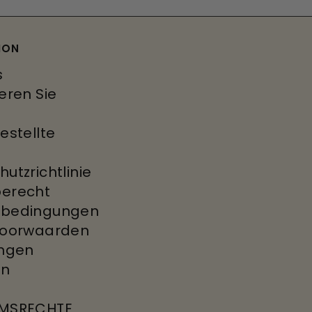
ION
s
eren Sie
estellte
utzrichtlinie
erecht
dbedingungen
voorwaarden
ungen
en
E
UMSRECHTE