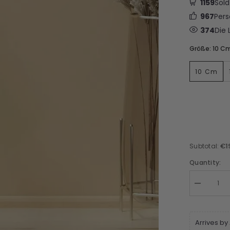
1159
Sold
967
Per
374
Die 
Größe:
10 C
10 Cm
€1
Subtotal:
Quantity:
Arrives by