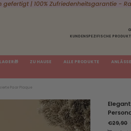
 gefertigt | 100% Zufriedenheitsgarantie -
G
KUNDENSPEZIFISCHE PRODUKTE
LAGER🎁
ZU HAUSE
ALLE PRODUKTE
ANLÄSS
sierte Paar Plaque
Elegant
Persona
€29,90