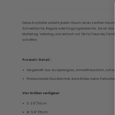
Diese Acryltafel verleiht jedem Raum einen sanften Hauc
Schreibtische, Regale oder Eingangsbereiche. Sie ist das 
Muttertag, Vatertag und einfach so! Ob für Freunde, Fami
schaffen.
Produkt-Detail：
Hergestellt aus Acrylplexiglas, umweltfreundlich, scha
Professionelle Drucktechnik, klare Bilder, keine Farbunt
Vier Größen verfügbar:
S: 3.9"/10cm
M: 5.9”/15cm