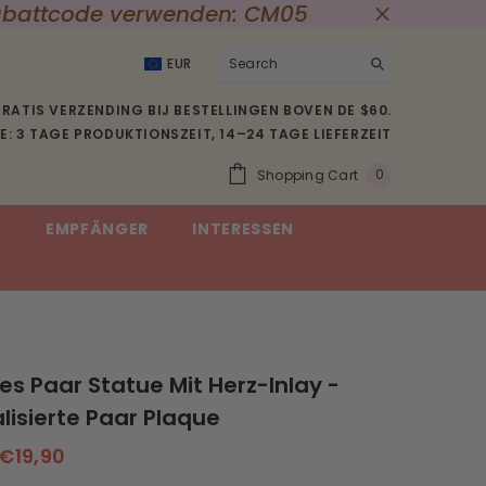
 Rabattcode verwenden: CM05
EUR
USD
RATIS VERZENDING BIJ BESTELLINGEN BOVEN DE $60.
EUR
: 3 TAGE PRODUKTIONSZEIT, 14–24 TAGE LIEFERZEIT
GBP
0
Shopping Cart
0
CHF
Item(s)
E
EMPFÄNGER
INTERESSEN
SEK
es Paar Statue Mit Herz-Inlay -
lisierte Paar Plaque
€19,90