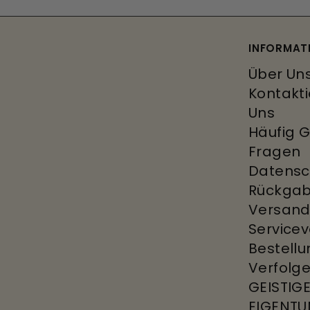
INFORMAT
Über Un
Kontakti
Uns
Häufig G
Fragen
Datensch
Rückgab
Versan
Service
Bestell
Verfolg
GEISTIG
EIGENT