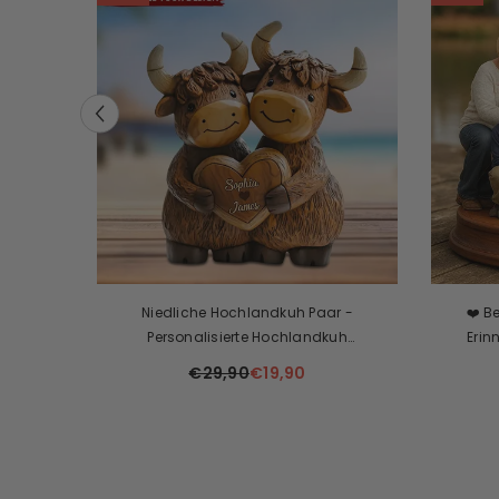
s
htsfest
Niedliche Hochlandkuh Paar -
❤️ B
rtem
Personalisierte Hochlandkuh
Erin
nnerung,
Benutzerdefinierte Geformte Plakette
Fam
€29,90
€19,90
Schätzen