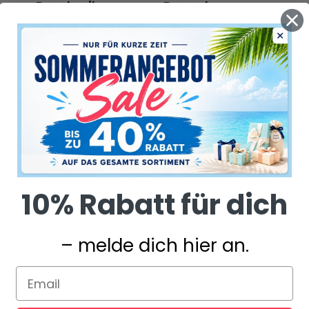
Beschreibung
Bemerkung
h von Charme und Wärme. Mit ihrem filigranen Design und der jahreszeit
perfekte Geschenk für jeden und eignet sich für alle Anlässe: Geburtsta
lie oder einen besonderen Menschen, dieses vielseitige Geschenk wird g
dstofffrei und geruchsneutral.
10% Rabatt für dich
erschiede, kein Verblassen der Farben.
– melde dich hier an.