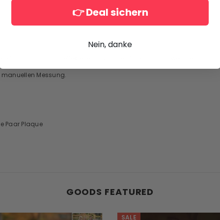
👉 Deal sichern
Nein, danke
r Monitor- und Lichteffekte leicht von der Abbildung abweichen.
er manuellen Messung.
rte Paar Plaque
GOODS FEATURED
SALE