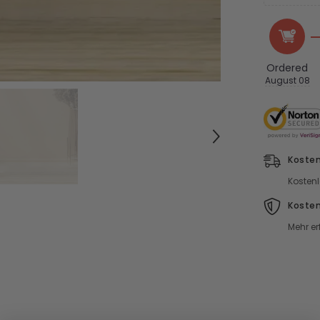
Ordered
August 08
Kosten
Kostenl
Koste
Mehr er