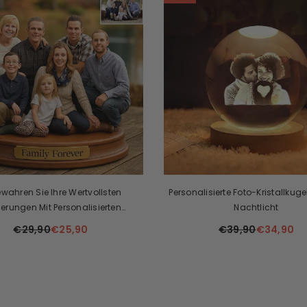
ewahren Sie Ihre Wertvollsten
Personalisierte Foto-Kristallkuge
nerungen Mit Personalisierten
Nachtlicht
ilienfotoplaketten! 👨‍👩‍👧‍👦
€29,90
€25,90
€39,90
€34,90