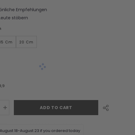
sönliche Empfehlungen
Leute stöbern
m
15 Cm
20 Cm
9,9
ADD TO CART
 August 18-August 23 if you ordered today