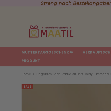
Streng nach Bestellangaben
{{ "ACCESSIBILITY.SKIP_TO_TEXT" | T }}
MUTTERTAGSGESCHENK❤️
VERKAUFSSCH
PRODUKT
Home
Elegantes Paar Statue Mit Herz-Inlay - Personali
SALE