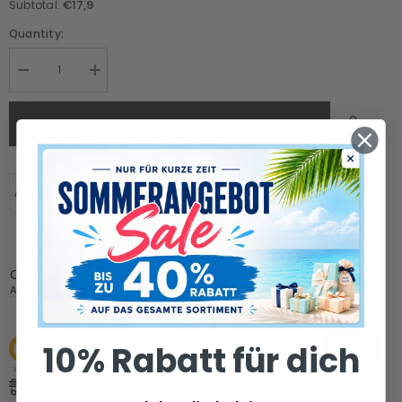
€17,9
Subtotal:
Quantity:
ADD TO CART
Arrives by August 18-August 23 if you ordered today
Ordered
Order Ready
Delivered
August 08
August 11-
August 18-
August 12
August 23
10% Rabatt für dich