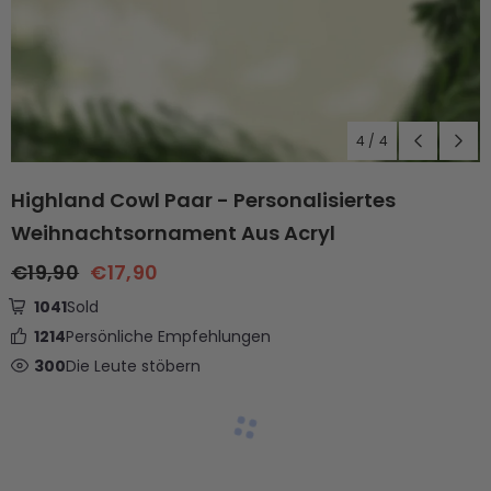
4
/
4
Highland Cowl Paar - Personalisiertes
Weihnachtsornament Aus Acryl
€19,90
€17,90
1041
Sold
1214
Persönliche Empfehlungen
300
Die Leute stöbern