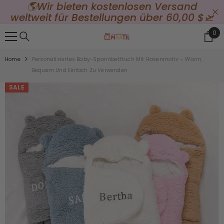
🌎Wir bieten kostenlosen Versand
{{ "ACCESSIBILITY.SKIP_TO_TEXT" | T }}
e
weltweit für Bestellungen über 60,00 $🛫
0
0
Ite
Home
Personalisiertes Baby-Spannbetttuch Mit Hasenmotiv – Warm,
Bequem Und Einfach Zu Verwenden
SALE