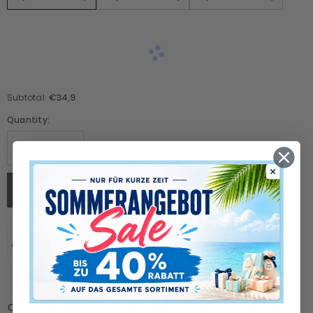
€34,9
Subtotal:
Quantity:
ADD TO CART
Arrives by August 16-August 21 if you ordered today
Ordered
Order Ready
Delivered