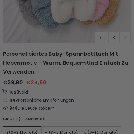
1
/
12
Personalisiertes Baby-Spannbetttuch Mit
Hasenmotiv – Warm, Bequem Und Einfach Zu
Verwenden
€39,90
€34,90
1023
Sold
1147
Persönliche Empfehlungen
348
Die Leute stöbern
Größe:
S(0–3 Monate)
S(0–3 Monate)
M (3–6 Monate)
L (6–12 Monate)