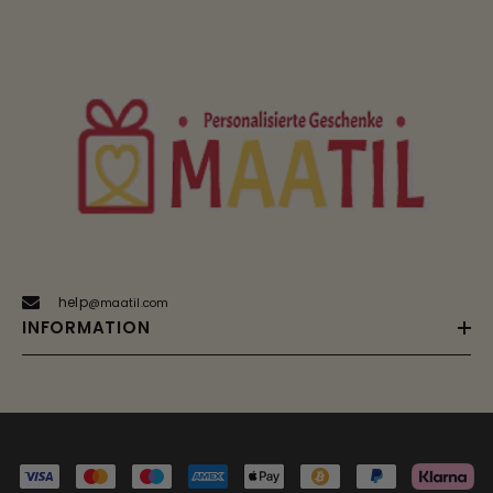
help
@maatil.com
INFORMATION
Payment
methods