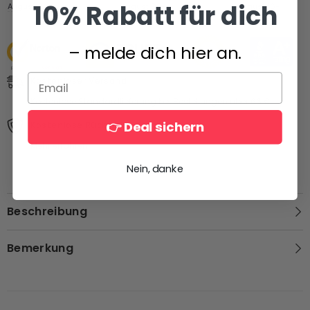
10% Rabatt für dich
August 06
August 09-
August 16-
August 10
August 21
– melde dich hier an.
Kostenloser Versand
Kostenlose Standardlieferung bei Bestellungen über 66 €.
👉 Deal sichern
Kostenlose Rücksendungen
Mehr erfahren.
Nein, danke
Beschreibung
Bemerkung