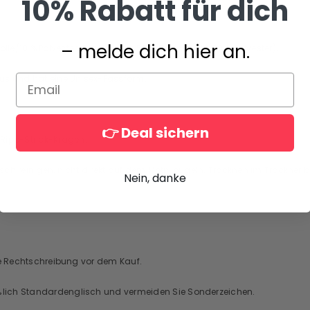
10% Rabatt für dich
– melde dich hier an.
le/10 % Polyester; Dunkelgrau: 50 % Baumwolle/50 % Polyester).
 aus und hat eine Unisex-Passform.
👉 Deal sichern
-Ripp-Strick-Kragen.
isch reinigen, nicht direkt auf dem Motiv bügeln. Trocknen im Trockner b
Nein, danke
Ihre Rechtschreibung vor dem Kauf.
ießlich Standardenglisch und vermeiden Sie Sonderzeichen.