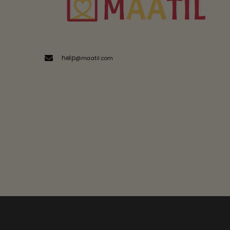
help
@maatil.com