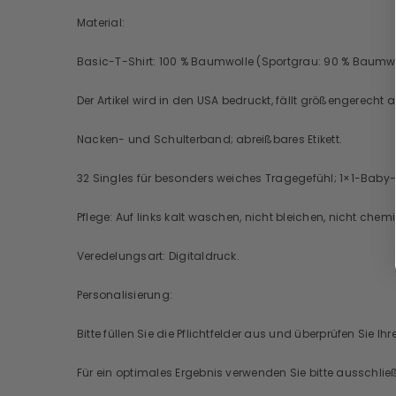
Material:
Basic-T-Shirt: 100 % Baumwolle (Sportgrau: 90 % Baumwol
Der Artikel wird in den USA bedruckt, fällt größengerecht
Nacken- und Schulterband; abreißbares Etikett.
32 Singles für besonders weiches Tragegefühl; 1×1-Baby
Pflege: Auf links kalt waschen, nicht bleichen, nicht chem
Veredelungsart: Digitaldruck.
Personalisierung:
Bitte füllen Sie die Pflichtfelder aus und überprüfen Sie 
Für ein optimales Ergebnis verwenden Sie bitte ausschl