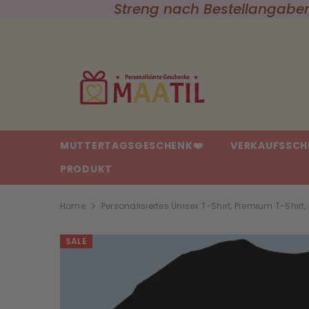
Streng nach Bestellangaben
{{ "ACCESSIBILITY.SKIP_TO_TEXT" | T }}
MUTTERTAGSGESCHENK❤️
VERKAUFSSCH
PRODUKT
Home
Personalisiertes Unisex T-Shirt, Premium T-Shir
SALE