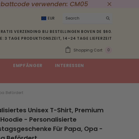
 Rabattcode verwenden: CM05
EUR
USD
RATIS VERZENDING BIJ BESTELLINGEN BOVEN DE $60.
EUR
: 3 TAGE PRODUKTIONSZEIT, 14–24 TAGE LIEFERZEIT
GBP
0
Shopping Cart
0
CHF
Item(s)
E
EMPFÄNGER
INTERESSEN
SEK
pa Befördert
lisiertes Unisex T-Shirt, Premium
, Hoodie - Personalisierte
stagsgeschenke Für Papa, Opa -
a Befördert