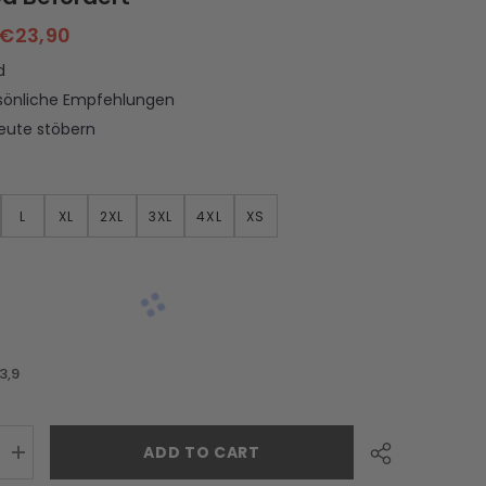
€23,90
d
sönliche Empfehlungen
Leute stöbern
L
XL
2XL
3XL
4XL
XS
3,9
ADD TO CART