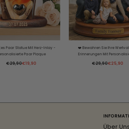
es Paar Statue Mit Herz-Inlay -
❤️ Bewahren Sie Ihre Wertvol
ersonalisierte Paar Plaque
Erinnerungen Mit Personalisi
Familienfotoplaketten! 👨‍👩‍
€29,90
€19,90
€29,90
€25,90
INFORMAT
Über Un