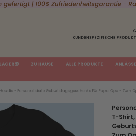
 gefertigt | 100% Zufriedenheitsgarantie -
G
KUNDENSPEZIFISCHE PRODUKTE
LAGER🎁
ZU HAUSE
ALLE PRODUKTE
ANLÄSS
t, Hoodie - Personalisierte Geburtstagsgeschenke Für Papa, Opa - Zum O
Persona
T-Shirt
Geburt
Zum Op