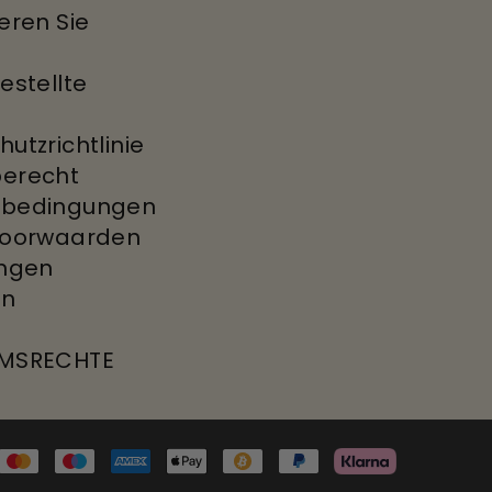
eren Sie
estellte
utzrichtlinie
erecht
dbedingungen
voorwaarden
ungen
en
E
UMSRECHTE
Payment
methods