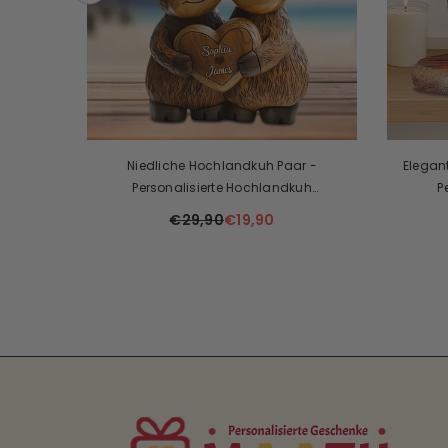
s
isiertes
Niedliche Hochlandkuh Paar -
Elegant
le Den
Personalisierte Hochlandkuh
P
Benutzerdefinierte Geformte Plakette
€29,90
€19,90