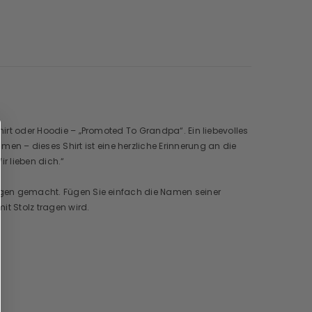
hirt oder Hoodie – „Promoted To Grandpa“. Ein liebevolles
n – dieses Shirt ist eine herzliche Erinnerung an die
r lieben dich.“
rungen gemacht. Fügen Sie einfach die Namen seiner
it Stolz tragen wird.