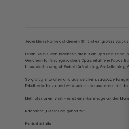
Jeder kleine Name auf diesem Shirt ist ein großes Stück s
Feiern Sie die Verbundenheit, die nur ein Opa und seine E
Geschenk für frischgebackene Opas, erfahrene Papas, Bon
Liebe, die ihn umgibt. Perfekt für Vatertag, Großelternta
Sorgfältig entworfen und aus weichem, strapazierfähigem 
Enkelkinder hinzu, und wir drucken sie zusammen mit der 
Mehr als nur ein Shirt – es ist eine Hommage an den Mann
Nachricht: „Dieser Opa gehört zu“
Produktdetails: