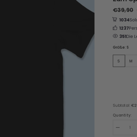
€39,90
1034
Sol
1237
Per
351
Die 
Größe:
S
S
M
€2
Subtotal:
Quantity: