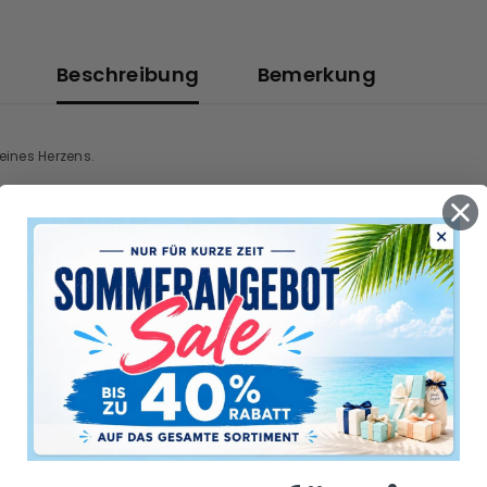
Beschreibung
Bemerkung
eines Herzens.
nkelkinder teilen, mit unserem individuellen Unisex-T-Shirt, Premium-T-S
us-Großväter oder Schwiegerväter, die diese besondere Rolle übernehme
g, Geburtstage, Weihnachten, Thanksgiving oder einfach, um zu sagen: „Wi
Stoff gefertigt, ist es für alltäglichen Komfort und bleibende Erinne
herzlichen Botschaft – so wird dieses Shirt zu einem Andenken, das er m
, der ihnen die Welt bedeutet.