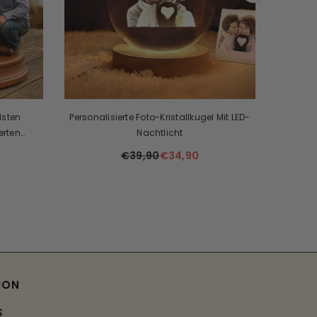
lsten
Personalisierte Foto-Kristallkugel Mit LED-
Si
erten
Nachtlicht
Per
‍👦
€39,90
€34,90
ION
s