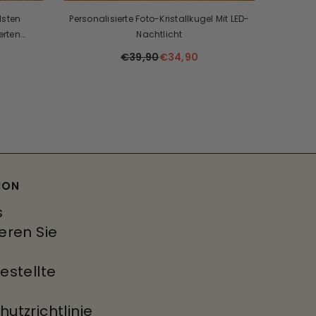
lsten
Personalisierte Foto-Kristallkugel Mit LED-
Si
erten
Nachtlicht
Per
‍👦
€39,90
€34,90
ION
s
eren Sie
estellte
utzrichtlinie