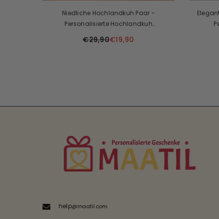
isiertes
Niedliche Hochlandkuh Paar -
Elegant
le Den
Personalisierte Hochlandkuh
P
Benutzerdefinierte Geformte Plakette
€29,90
€19,90
help
@maatil.com