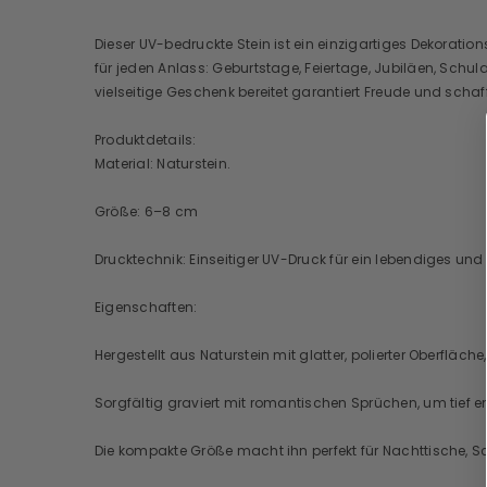
Dieser UV-bedruckte Stein ist ein einzigartiges Dekoratio
für jeden Anlass: Geburtstage, Feiertage, Jubiläen, Schu
vielseitige Geschenk bereitet garantiert Freude und schaf
Produktdetails:
Material: Naturstein.
Größe: 6–8 cm
Drucktechnik: Einseitiger UV-Druck für ein lebendiges und
Eigenschaften:
Hergestellt aus Naturstein mit glatter, polierter Oberfläc
Sorgfältig graviert mit romantischen Sprüchen, um tie
Die kompakte Größe macht ihn perfekt für Nachttische, S