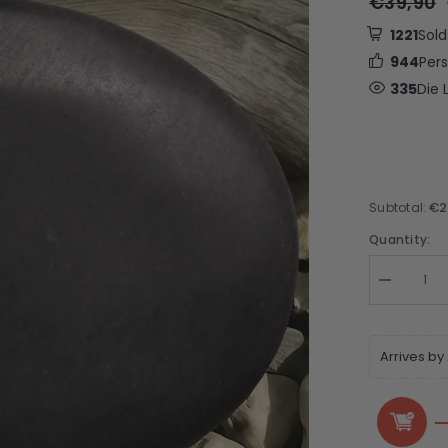
€39,90
1221
Sold
944
Per
335
Die 
€2
Subtotal:
Quantity:
Arrives by