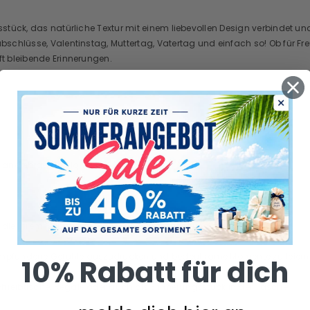
nsstück, das natürliche Textur mit einem liebevollen Design verbindet u
labschlüsse, Valentinstag, Muttertag, Vatertag und einfach so! Ob für 
ft bleibende Erinnerungen.
 langlebiges Design.
he, die Ihrem Raum eine erdige und authentische Note verleiht.
f empfundene Gefühle auszudrücken und bedeutsame Momente zu feiern
10% Rabatt für dich
chreibtische, Regale oder auch als Erinnerungsstück in der Tasche.