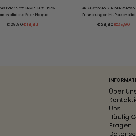
es Paar Statue Mit Herz-Inlay -
❤️ Bewahren Sie Ihre Wertvol
ersonalisierte Paar Plaque
Erinnerungen Mit Personalisi
Familienfotoplaketten! 👨‍👩‍
€29,90
€19,90
€29,90
€25,90
INFORMAT
Über Un
Kontakti
Uns
Häufig G
Fragen
Datensch