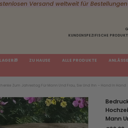
stellungen über 60,00 $🛫
G
KUNDENSPEZIFISCHE PRODUKTE
LAGER🎁
ZU HAUSE
ALLE PRODUKTE
ANLÄSS
eschenke Zum Jahrestag Für Mann Und Frau, Sie Und Ihn – Hand In Hand
Bedruck
Hochze
Mann Un