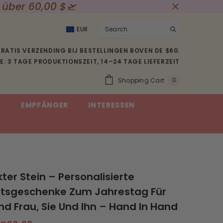
Streng nach Bestellangaben gefert
EUR
USD
RATIS VERZENDING BIJ BESTELLINGEN BOVEN DE $60.
EUR
: 3 TAGE PRODUKTIONSZEIT, 14–24 TAGE LIEFERZEIT
GBP
0
Shopping Cart
0
CHF
Item(s)
E
EMPFÄNGER
INTERESSEN
SEK
ter Stein – Personalisierte
itsgeschenke Zum Jahrestag Für
d Frau, Sie Und Ihn – Hand In Hand