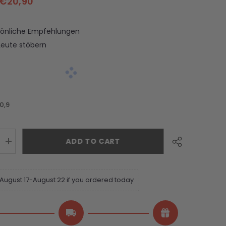
€20,90
sönliche Empfehlungen
Leute stöbern
0,9
ADD TO CART
 August 17-August 22 if you ordered today