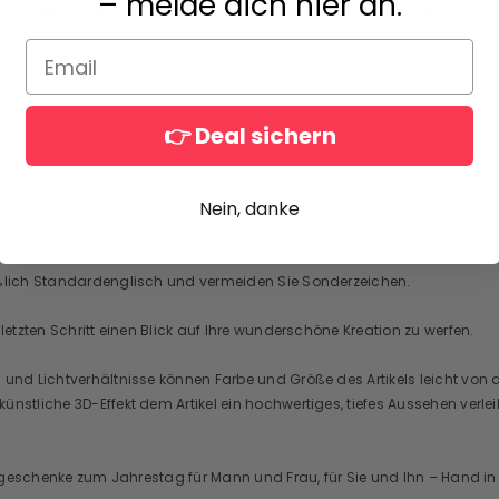
– melde dich hier an.
schenk für Jubiläen, Hochzeiten oder andere besondere Anlässe.
👉 Deal sichern
um die Qualität des Designs zu erhalten.
Nein, danke
Ihre Rechtschreibung vor dem Kauf.
ießlich Standardenglisch und vermeiden Sie Sonderzeichen.
letzten Schritt einen Blick auf Ihre wunderschöne Kreation zu werfen.
n und Lichtverhältnisse können Farbe und Größe des Artikels leicht vo
nstliche 3D-Effekt dem Artikel ein hochwertiges, tiefes Aussehen verlei
eitsgeschenke zum Jahrestag für Mann und Frau, für Sie und Ihn – Hand i