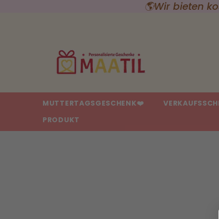
5
🌎Wir bieten k
{{ "ACCESSIBILITY.SKIP_TO_TEXT" | T }}
MUTTERTAGSGESCHENK❤️
VERKAUFSSCH
PRODUKT