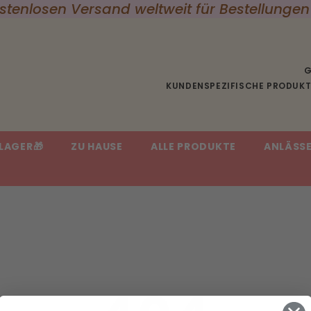
ostenlosen Versand weltweit für Bestellungen
G
KUNDENSPEZIFISCHE PRODUKTE
LAGER🎁
ZU HAUSE
ALLE PRODUKTE
ANLÄSS