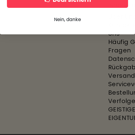
INFORMAT
Über Un
Nein, danke
Kontakti
Uns
Häufig G
Fragen
Datensch
Rückgab
Versan
Service
Bestell
Verfolg
GEISTIG
EIGENT