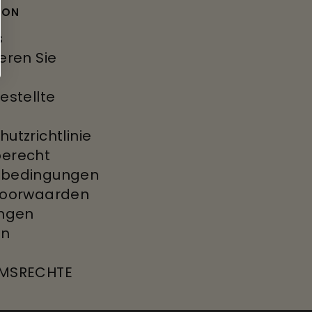
ION
s
eren Sie
estellte
utzrichtlinie
erecht
dbedingungen
voorwaarden
ungen
en
E
UMSRECHTE