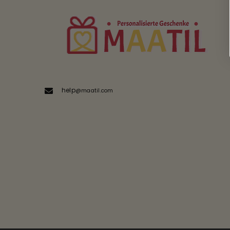
help
@maatil.com