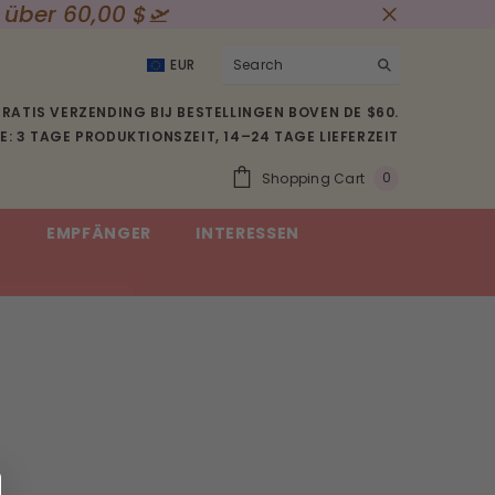
 über 60,00 $🛫
EUR
USD
RATIS VERZENDING BIJ BESTELLINGEN BOVEN DE $60.
EUR
: 3 TAGE PRODUKTIONSZEIT, 14–24 TAGE LIEFERZEIT
GBP
0
Shopping Cart
0
CHF
Item(s)
E
EMPFÄNGER
INTERESSEN
SEK