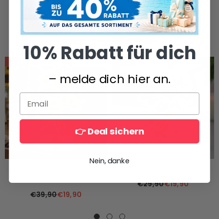
VALENTINSTAGSGESCHENKE FÜR
FRAUEN🎁
10% Rabatt für dich
Geschenk für sie
SALE
SALE
– melde dich hier an.
👉 Deal sichern
Nein, danke
Blühende Liebe Acryl Plaque-
Personalisierte Rosenplakette
Personal Isierte Geschenke Für
€29,90
€19,90
Mama
€39,90
€19,90