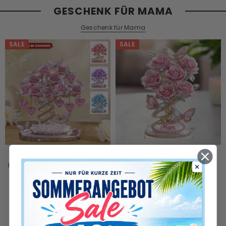
GESCHENK FÜR MAMA
Geschenk für Mama
SALE
SALE
Beste Mama Aller Zeiten –
Personalisierte Rosenplakette
Personalisierte Acryltafel Für Die
€29,90
€19,90
Mutter In Individueller Form
€29,90
€19,90