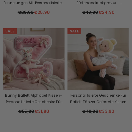
Erinnerungen Mit Personalisierten
Pfotenabdruckgravur –
Familienfotoplaketten! 👨‍👩‍👧‍👦
Geburtstagsgeschenke,
€29,90
€25,90
€49,90
€24,90
Erinnerungsstücke Für
Tierliebhaber🐶🐱
SALE
SALE
Bunny Ballett Alphabet Kissen-
Personal Isierte Geschenke Für
Personal Isierte Geschenke Für
Ballett Tänzer Geformte Kissen
Mädchen
€55,90
€31,90
€49,90
€33,90