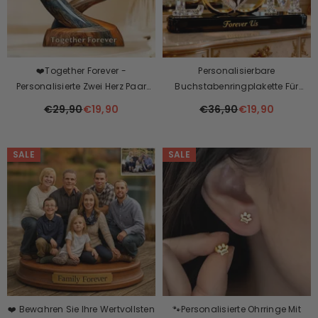
❤️Together Forever -
Personalisierbare
Personalisierte Zwei Herz Paar
Buchstabenringplakette Für
Plakette❤️
Paare Mit Foto
€29,90
€19,90
€36,90
€19,90
SALE
SALE
❤️ Bewahren Sie Ihre Wertvollsten
🐾Personalisierte Ohrringe Mit