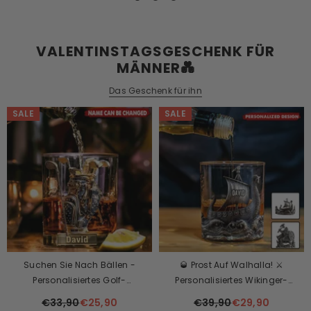
VALENTINSTAGSGESCHENK FÜR
MÄNNER💑
Das Geschenk für ihn
SALE
SALE
Suchen Sie Nach Bällen -
🥃 Prost Auf Walhalla! ⚔️
Personalisiertes Golf-
Personalisiertes Wikinger-
Whiskeyglas
Whiskyglas – Entfessle Den
€33,90
€25,90
€39,90
€29,90
Krieger In Dir!