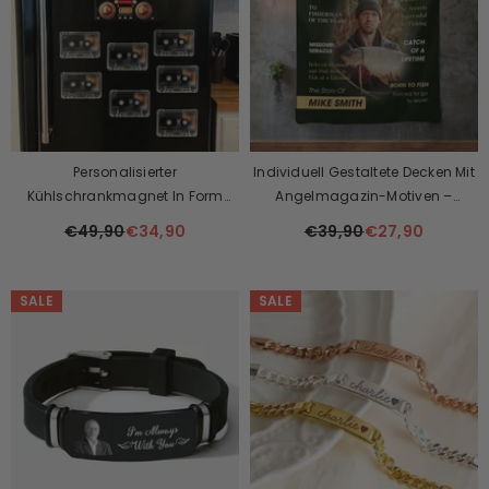
Personalisierter
Individuell Gestaltete Decken Mit
Kühlschrankmagnet In Form
Angelmagazin-Motiven –
Einer Retro-Kassette Mit
Personalisierte Geschenke Für
€49,90
€34,90
€39,90
€27,90
Musikwiedergabefunktion
Angelbegeisterte, Perfekt Für
Angelnde Väter Und Lustige
Geschenkideen Für Angler.
SALE
SALE