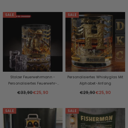
SALE
SALE
Stolzer Feuerwehrmann -
Personalisiertes Whiskyglas Mit
Personalisiertes Feuerwehr-
Alphabet-Anfang
Whiskyglas
€33,90
€25,90
€29,90
€25,90
SALE
SALE