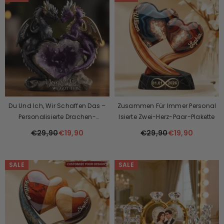
Du Und Ich, Wir Schaffen Das –
Zusammen Für Immer Personal
Personalisierte Drachen-
Isierte Zwei-Herz-Paar-Plakette
Acrylplakette In Individueller
€29,90
€19,90
€29,90
€19,90
Form
SALE
SALE